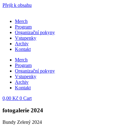
Přejít k obsahu
Merch
Program
Organizační pokyny
Vstupenky
Archiv
Kontakt
Merch
Program
Organizační pokyny
Vstupenky
Archiv
Kontakt
0,00
Kč
0
Cart
fotogalerie
2024
Bundy Zelený 2024