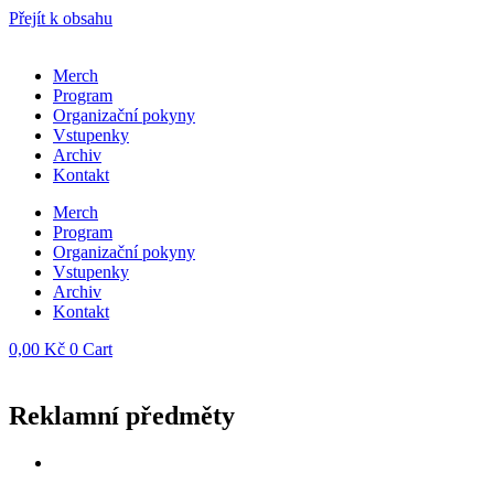
Přejít k obsahu
Merch
Program
Organizační pokyny
Vstupenky
Archiv
Kontakt
Merch
Program
Organizační pokyny
Vstupenky
Archiv
Kontakt
0,00
Kč
0
Cart
Reklamní předměty