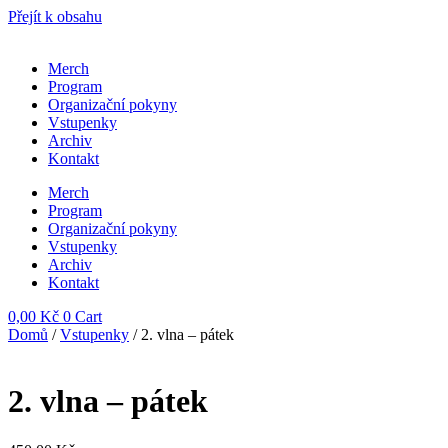
Přejít k obsahu
Merch
Program
Organizační pokyny
Vstupenky
Archiv
Kontakt
Merch
Program
Organizační pokyny
Vstupenky
Archiv
Kontakt
0,00
Kč
0
Cart
Domů
/
Vstupenky
/ 2. vlna – pátek
2. vlna – pátek