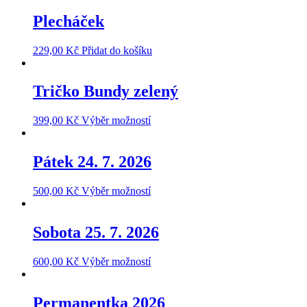
Plecháček
229,00
Kč
Přidat do košíku
Tričko Bundy zelený
This
399,00
Kč
Výběr možností
product
has
multiple
Pátek 24. 7. 2026
variants.
The
500,00
Kč
Výběr možností
options
may
be
Sobota 25. 7. 2026
chosen
on
the
600,00
Kč
Výběr možností
product
page
Permanentka 2026