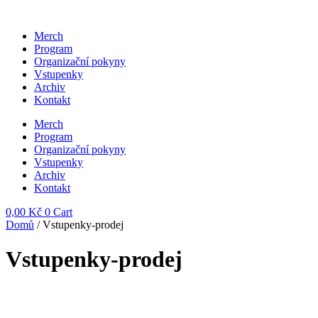
Přejít
k
Merch
obsahu
Program
Organizační pokyny
Vstupenky
Archiv
Kontakt
Merch
Program
Organizační pokyny
Vstupenky
Archiv
Kontakt
0,00
Kč
0
Cart
Domů
/ Vstupenky-prodej
Vstupenky-prodej