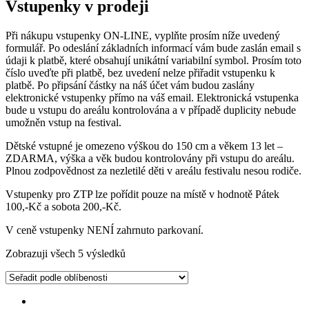
Vstupenky v prodeji
Při nákupu vstupenky ON-LINE, vyplňte prosím níže uvedený
formulář. Po odeslání základních informací vám bude zaslán email s
údaji k platbě, které obsahují unikátní variabilní symbol. Prosím toto
číslo uveďte při platbě, bez uvedení nelze přiřadit vstupenku k
platbě. Po připsání částky na náš účet vám budou zaslány
elektronické vstupenky přímo na váš email. Elektronická vstupenka
bude u vstupu do areálu kontrolována a v případě duplicity nebude
umožněn vstup na festival.
Dětské vstupné je omezeno výškou do 150 cm a věkem 13 let –
ZDARMA, výška a věk budou kontrolovány při vstupu do areálu.
Plnou zodpovědnost za nezletilé děti v areálu festivalu nesou rodiče.
Vstupenky pro ZTP lze pořídit pouze na místě v hodnotě Pátek
100,-Kč a sobota 200,-Kč.
V ceně vstupenky NENÍ zahrnuto parkovaní.
Zobrazuji všech 5 výsledků